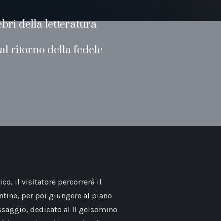
bri della letteratura
l ritorno della fedele
o, il visitatore percorrerà il
antine, per poi giungere al piano
ssaggio, dedicato al Il gelsomino