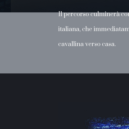
Il percorso culminerà con
italiana, che immediatame
cavallina verso casa.