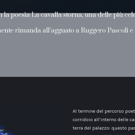
 la poesia La cavalla storna, una delle più cele
nte rimanda all’agguato a Ruggero Pascoli e a
Al termine del percorso poetic
corridoio all’interno delle c
terra del palazzo: questo pa