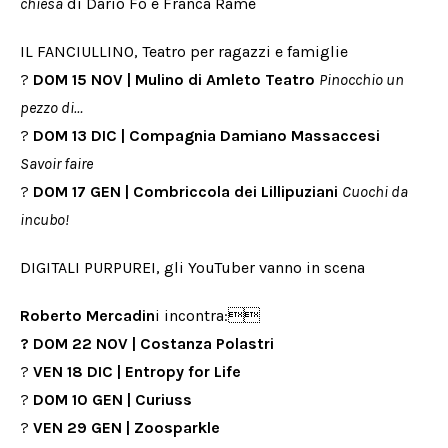
chiesa
di Dario Fo e Franca Rame
IL FANCIULLINO, Teatro per ragazzi e famiglie
?
DOM 15 NOV | Mulino di Amleto Teatro
Pinocchio un
pezzo di…
?
DOM 13 DIC | Compagnia Damiano Massaccesi
Savoir faire
?
DOM 17 GEN | Combriccola dei Lillipuziani
Cuochi da
incubo!
DIGITALI PURPUREI, gli YouTuber vanno in scena
Roberto Mercadin
i incontra:
?
DOM 22 NOV
| Costanza Polastri
?
VEN 18 DIC | Entropy for Life
?
DOM 10 GEN | Curiuss
?
VEN 29 GEN | Zoosparkle