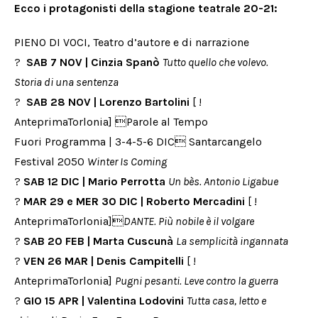
Ecco i protagonisti della stagione teatrale 20-21:
PIENO DI VOCI, Teatro d’autore e di narrazione
?
SAB 7 NOV | Cinzia Spanò
Tutto quello che volevo.
Storia di una sentenza
?
SAB 28 NOV | Lorenzo Bartolini
[ !
AnteprimaTorlonia] Parole al Tempo
Fuori Programma | 3-4-5-6 DIC Santarcangelo
Festival 2050
Winter Is Coming
?
SAB 12 DIC | Mario Perrotta
Un bès. Antonio Ligabue
?
MAR 29 e MER 30 DIC | Roberto Mercadini
[ !
AnteprimaTorlonia]
DANTE. Più nobile è il volgare
?
SAB 20 FEB | Marta Cuscunà
La semplicità ingannata
?
VEN 26 MAR | Denis Campitelli
[ !
AnteprimaTorlonia]
Pugni pesanti. Leve contro la guerra
?
GIO 15 APR | Valentina Lodovini
Tutta casa, letto e