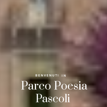
B E N V E N U T I
I N
Parco Poesia
Pascoli