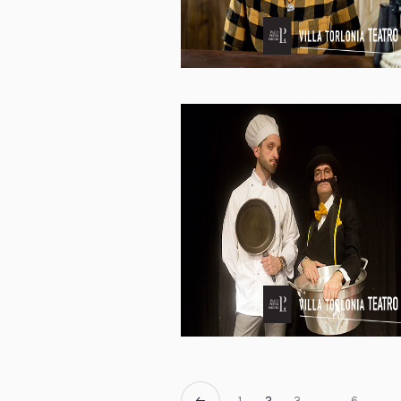
1
2
3
…
6