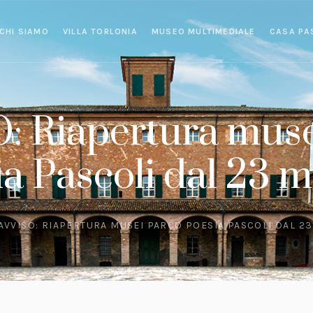
CHI SIAMO
VILLA TORLONIA
MUSEO MULTIMEDIALE
CASA PA
: Riapertura muse
a Pascoli dal 23 
AVVISO: RIAPERTURA MUSEI PARCO POESIA PASCOLI DAL 2