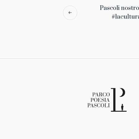
Pascoli nost
#lacultu