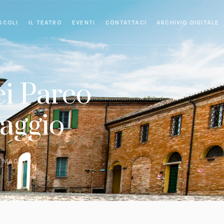
SCOLI
IL TEATRO
EVENTI
CONTATTACI
ARCHIVIO DIGITALE
i Parco
maggio
3 MAGGIO