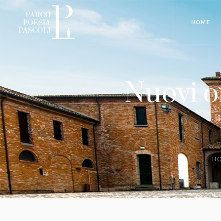
HOME
Nuovi o
H