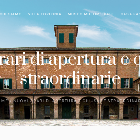
CHI SIAMO
VILLA TORLONIA
MUSEO MULTIMEDIALE
CASA PA
rari di apertura e 
straordinarie
OME
/
NUOVI ORARI DI APERTURA E CHIUSURE STRAORDINA