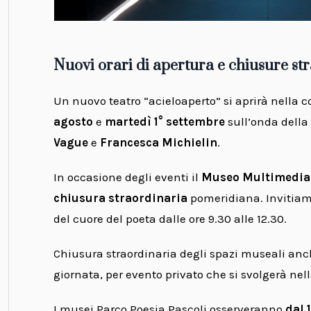
Nuovi orari di apertura e chiusure st
Un nuovo teatro “acieloaperto” si aprirà nella co
agosto
e
martedì 1° settembre
sull’onda della
Vague
e
Francesca Michielin
.
In occasione degli eventi il
Museo Multimedial
chiusura straordinaria
pomeridiana. Invitiamo 
del cuore del poeta dalle ore 9.30 alle 12.30.
Chiusura straordinaria degli spazi museali an
giornata, per evento privato che si svolgerà nella
I musei Parco Poesia Pascoli osserveranno
dal 