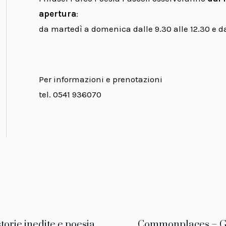
apertura
:
da martedì a domenica dalle 9.30 alle 12.30 e dal
Per informazioni e prenotazioni
tel. 0541 936070
erest
storie inedite e poesia
Commonplaces – Ge