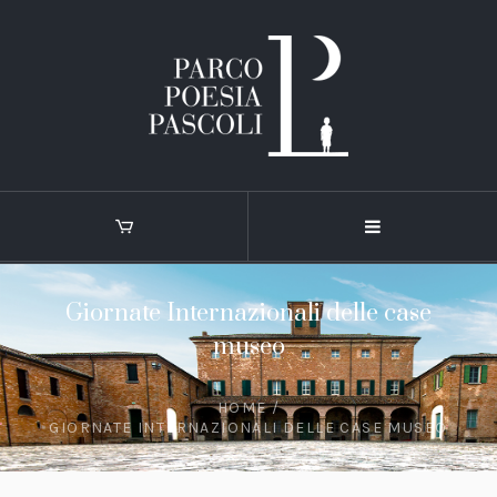
Giornate Internazionali delle case
museo
HOME
/
GIORNATE INTERNAZIONALI DELLE CASE MUSEO