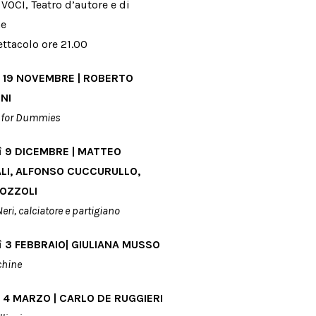
VOCI, Teatro d’autore e di
ne
ettacolo ore 21.00
 19 NOVEMBRE |
ROBERTO
NI
à for Dummies
ì 9 DICEMBRE | MATTEO
LI, ALFONSO CUCCURULLO,
GOZZOLI
eri, calciatore e partigiano
ì 3 FEBBRAIO| GIULIANA MUSSO
hine
 4 MARZO |
CARLO DE RUGGIERI