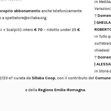
in
Meditaz
Variazioni
l proprio abbonamento
anche telefonicamente
?
Domeni
 a spettatore@sillaba.org
|
GHEULA
ROBERTO
 + Scalpiti) intero
€ 70
– ridotto under 25
€
in
Tutto q
sull’ebra
chiedere)
?
Domeni
|
ALESSA
in
Storia 
22/23 e? curata da
Sillaba Coop
, con il contributo del
Comune 
e della
Regione Emilia-Romagna
.