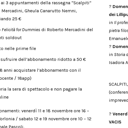
i 3 appuntamenti della rassegna “Scalpiti”
?
Domeni
o Mercadini, Gheula Canarutto Nemni,
dei Lillip
iando 25 €
in
Il prof
o
Felicità for Dummies
di Roberto Mercadini del
pietra fil
nti soldout
Emanuel
?
Domeni
o nelle prime file
in
Storia 
usufruire dell’abbonamento ridotto a 50 €
Isadora A
18 anni acquistare l’abbonamento con il
ocente / 18app)
SCALPITI,
teria la sera di spettacolo e non pagare la
(conferen
nline
impreved
namenti: venerdì 11 e 18 novembre ore 16 –
?
Venerd
 Torlonia / sabato 12 e 19 novembre ore 10 – 12
VACIS
ale Pascoli.