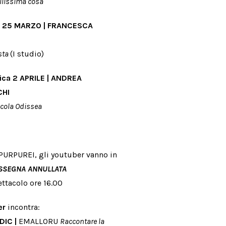
llissima cosa
 25 MARZO | FRANCESCA
sta
(I studio)
ca 2 APRILE | ANDREA
HI
cola Odissea
PURPUREI, gli youtuber vanno in
SSEGNA ANNULLATA
ettacolo ore 16.00
er
incontra:
DIC |
EMALLORU
Raccontare la