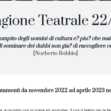
agione Teatrale 22
compito degli uomini di cultura e? piu? che mai
i seminare dei dubbi non gia? di raccogliere ce
[Norberto Bobbio]
untamenti da novembre 2022 ad aprile
2023
ne
 4 incontri con in scena gli youtuber, 3 con il teatro per le f