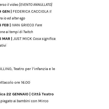
verso il video [EVENTO ANNULLATO]
 GEN |
FEDERICA CACCIOLA
Il
a io ed alter ego
 FEB |
IVAN GRIECO
Fare
ne ai tempi di Twitch
 MAR |
JUST MICK
Cosa significa
ativi
LLINO, Teatro per l’infanzia e le
ettacolo ore 16.00
ca 22 GENNAIO | Città Teatro
 spiegato ai bambini
con Mirco