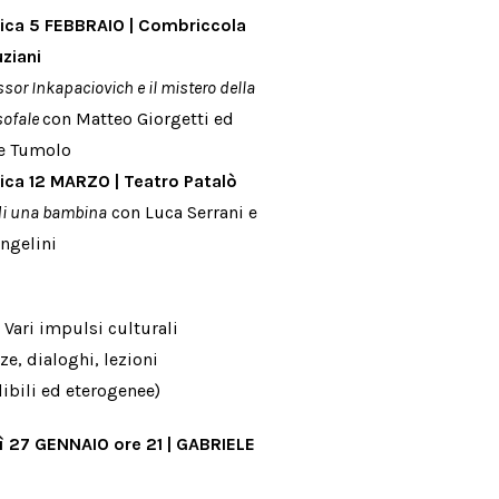
ca 5 FEBBRAIO |
Combriccola
uziani
essor Inkapaciovich e il mistero della
osofale
con Matteo Giorgetti ed
e Tumolo
ca 12 MARZO |
Teatro Patalò
di una bambina
con Luca Serrani e
ngelini
 Vari impulsi culturali
ze, dialoghi, lezioni
ibili ed eterogenee)
ì 27 GENNAIO ore 21 | GABRIELE