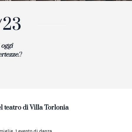
/23
 oggi
rtezze.
?
l teatro di Villa Torlonia
amiglie, 1 evento di danza