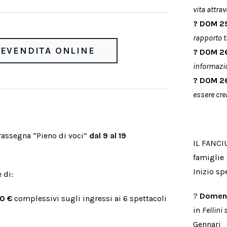
vita attra
?
DOM 29
rapporto tr
EVENDITA ONLINE
?
DOM 26
informazio
?
DOM 26
essere cre
 rassegna “Pieno di voci”
dal 9 al 19
IL FANCIU
famiglie
Inizio sp
 di:
?
Domeni
20 €
complessivi sugli ingressi ai 6 spettacoli
in
Fellini
Gennari