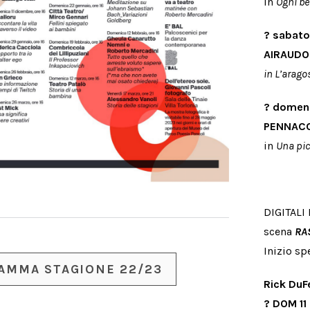
in
Ogni be
?
sabato
AIRAUDO
in
L’arago
? domeni
PENNACC
in
Una pic
DIGITALI 
scena
RA
Inizio sp
AMMA STAGIONE 22/23
Rick DuF
?
DOM 11 