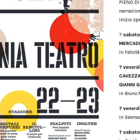
PIENO DI 
narrazio
Inizio sp
?
sabato
MERCADI
in
Felicit
? venerd
CAVEZZA
GIANNI 
in
Bruno N
? venerd
in
Sexmac
? sabato