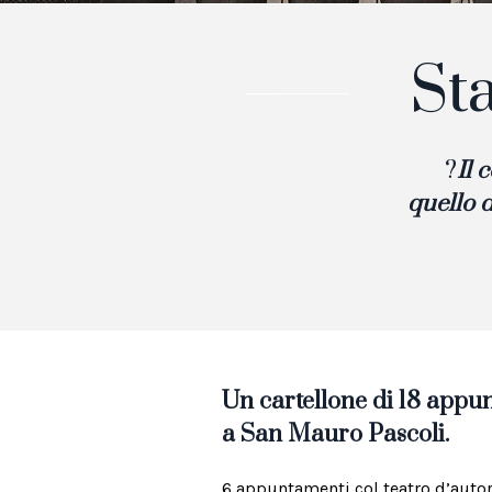
St
?
Il 
quello d
Un cartellone di 18 app
a San Mauro Pascoli.
6 appuntamenti col teatro d’autore,